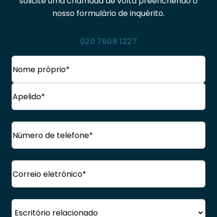
solicite uma chamada de volta preenchendo o
nosso formulário de inquérito.
020 7608 1227
Nome
(Obrigatório)
Nome
próprio
Apelido
Telefone
(Obrigatório)
Correio
eletrónico
(Obrigatório)
Escritório