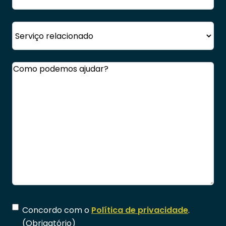
Serviço
Comentários
(Obrigatório)
Consentimento
(Obrigatório)
Concordo com o
Política de privacidade
.
(Obrigatório)