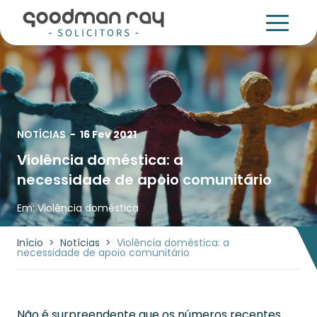
NOTÍCIAS
-
16 Fev 2021
Violência doméstica: a
necessidade de apoio comunitário
Em:
Violência doméstica
Início
>
Notícias
>
Violência doméstica: a
necessidade de apoio comunitário
Não é surpreendente que os números recentes