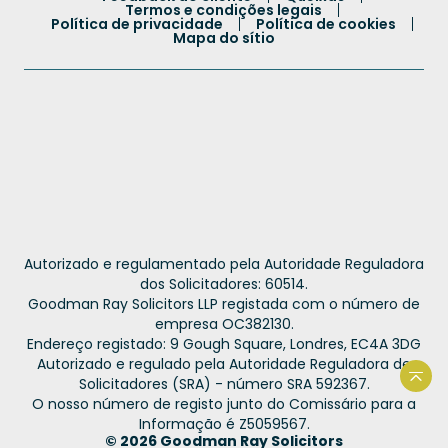
Termos e condições legais
Política de privacidade
Política de cookies
Mapa do sítio
French
Autorizado e regulamentado pela Autoridade Reguladora
Spanish
dos Solicitadores: 60514.
Goodman Ray Solicitors LLP registada com o número de
Urdu
empresa OC382130.
Hindi
Endereço registado: 9 Gough Square, Londres, EC4A 3DG
Autorizado e regulado pela Autoridade Reguladora de
Bengali
Solicitadores (SRA) - número SRA 592367.
Volt
O nosso número de registo junto do Comissário para a
Arabic
Informação é Z5059567.
English
© 2026 Goodman Ray Solicitors