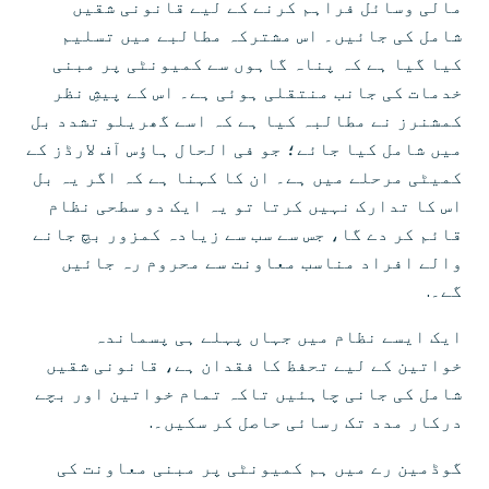
مالی وسائل فراہم کرنے کے لیے قانونی شقیں
شامل کی جائیں۔ اس مشترکہ مطالبے میں تسلیم
کیا گیا ہے کہ پناہ گاہوں سے کمیونٹی پر مبنی
خدمات کی جانب منتقلی ہوئی ہے۔ اس کے پیشِ نظر
کمشنرز نے مطالبہ کیا ہے کہ اسے گھریلو تشدد بل
میں شامل کیا جائے؛ جو فی الحال ہاؤس آف لارڈز کے
کمیٹی مرحلے میں ہے۔ ان کا کہنا ہے کہ اگر یہ بل
اس کا تدارک نہیں کرتا تو یہ ایک دو سطحی نظام
قائم کر دے گا، جس سے سب سے زیادہ کمزور بچ جانے
والے افراد مناسب معاونت سے محروم رہ جائیں
گے۔.
ایک ایسے نظام میں جہاں پہلے ہی پسماندہ
خواتین کے لیے تحفظ کا فقدان ہے، قانونی شقیں
شامل کی جانی چاہئیں تاکہ تمام خواتین اور بچے
درکار مدد تک رسائی حاصل کر سکیں۔.
گوڈمین رے میں ہم کمیونٹی پر مبنی معاونت کی