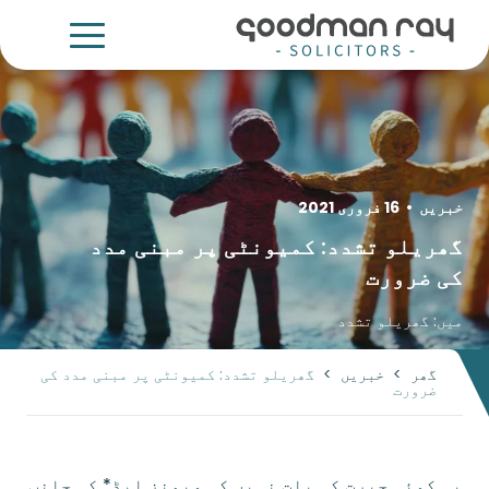
خبریں
•
16 فروری 2021
گھریلو تشدد: کمیونٹی پر مبنی مدد
کی ضرورت
میں:
گھریلو تشدد
گھر
>
خبریں
>
گھریلو تشدد: کمیونٹی پر مبنی مدد کی
ضرورت
یہ کوئی حیرت کی بات نہیں کہ ویمنز ایڈ* کی جانب