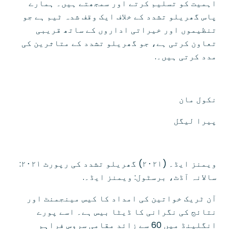
اہمیت کو تسلیم کرتے اور سمجھتے ہیں۔ ہمارے
پاس گھریلو تشدد کے خلاف ایک وقف شدہ ٹیم ہے جو
تنظیموں اور خیراتی اداروں کے ساتھ قریبی
تعاون کرتی ہے، جو گھریلو تشدد کے متاثرین کی
مدد کرتی ہیں۔.
نکول مان
پیرا لیگل
ویمنز ایڈ۔ (۲۰۲۱) گھریلو تشدد کی رپورٹ ۲۰۲۱:
سالانہ آڈٹ، برسٹول: ویمنز ایڈ۔.
آن ٹریک خواتین کی امداد کا کیس مینجمنٹ اور
نتائج کی نگرانی کا ڈیٹا بیس ہے۔ اسے پورے
انگلینڈ میں 60 سے زائد مقامی سروس فراہم