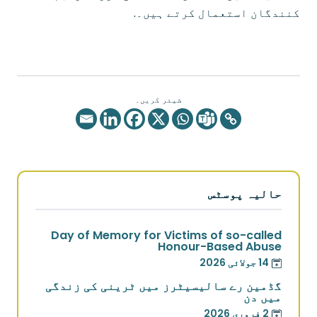
کنندگان استعمال کرتے ہیں۔.
شیئر کریں۔
حالیہ پوسٹس
Day of Memory for Victims of so-called
Honour-Based Abuse
14 جولائی 2026
گڈمین رے سالیسیٹرز میں ٹرینی کی زندگی
میں دن
2 فروری 2026