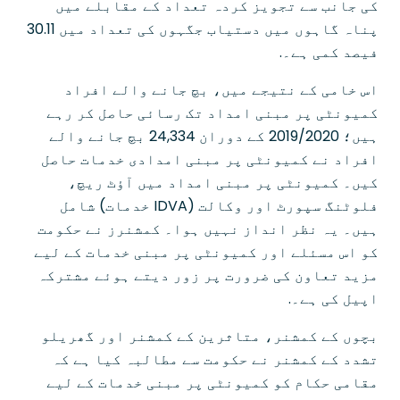
کی جانب سے تجویز کردہ تعداد کے مقابلے میں
پناہ گاہوں میں دستیاب جگہوں کی تعداد میں 30.11
فیصد کمی ہے۔.
اس خامی کے نتیجے میں، بچ جانے والے افراد
کمیونٹی پر مبنی امداد تک رسائی حاصل کر رہے
ہیں؛ 2019/2020 کے دوران 24,334 بچ جانے والے
افراد نے کمیونٹی پر مبنی امدادی خدمات حاصل
کیں۔ کمیونٹی پر مبنی امداد میں آؤٹ ریچ،
فلوٹنگ سپورٹ اور وکالت (IDVA خدمات) شامل
ہیں۔ یہ نظر انداز نہیں ہوا۔ کمشنرز نے حکومت
کو اس مسئلے اور کمیونٹی پر مبنی خدمات کے لیے
مزید تعاون کی ضرورت پر زور دیتے ہوئے مشترکہ
اپیل کی ہے۔.
بچوں کے کمشنر، متاثرین کے کمشنر اور گھریلو
تشدد کے کمشنر نے حکومت سے مطالبہ کیا ہے کہ
مقامی حکام کو کمیونٹی پر مبنی خدمات کے لیے