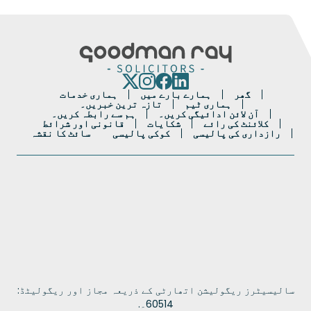
گھر
ہمارے بارے میں
ہماری خدمات
ہماری ٹیم
تازہ ترین خبریں۔
آن لائن ادائیگی کریں۔
ہم سے رابطہ کریں۔
کلائنٹ کی رائے
شکایات
قانونی اور شرائط
رازداری کی پالیسی
کوکی پالیسی
سائٹ کا نقشہ
Portuguese
سالیسیٹرز ریگولیشن اتھارٹی کے ذریعہ مجاز اور ریگولیٹڈ:
French
60514۔.