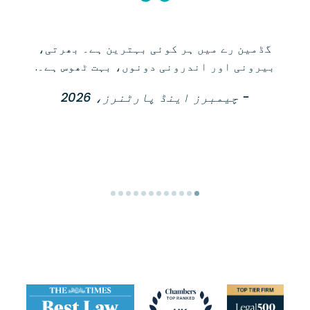
گڈمین رے میں ہر کوئی بہترین ہے۔ بھرتی،
بیرونی اور اندرونی دونوں، بہت ٹھوس ہے۔.
- چیمبرز اینڈ پارٹنرز، 2026