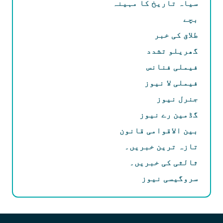
سیاہ تاریخ کا مہینہ
بچے
طلاق کی خبر
گھریلو تشدد
فیملی فنانس
فیملی لا نیوز
جنرل نیوز
گڈمین رے نیوز
بین الاقوامی قانون
تازہ ترین خبریں۔
ثالثی کی خبریں۔
سروگیسی نیوز