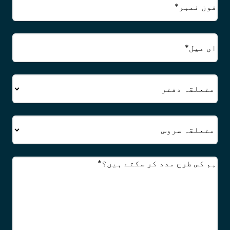
ای
میل
(ضروری)
دفتر
سروس
تبصرے
(ضروری)