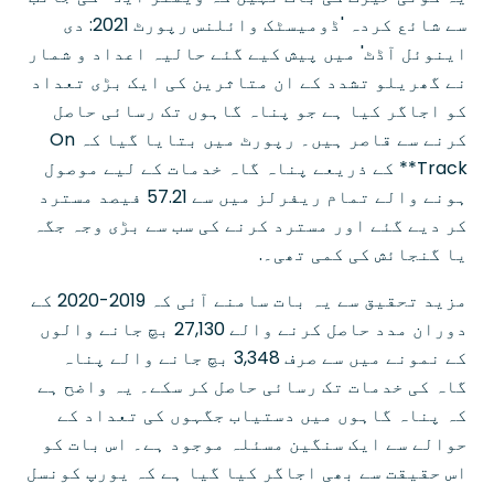
سے شائع کردہ 'ڈومیسٹک وائلنس رپورٹ 2021: دی
اینوئل آڈٹ' میں پیش کیے گئے حالیہ اعداد و شمار
نے گھریلو تشدد کے ان متاثرین کی ایک بڑی تعداد
کو اجاگر کیا ہے جو پناہ گاہوں تک رسائی حاصل
کرنے سے قاصر ہیں۔ رپورٹ میں بتایا گیا کہ On
Track** کے ذریعے پناہ گاہ خدمات کے لیے موصول
ہونے والے تمام ریفرلز میں سے 57.21 فیصد مسترد
کر دیے گئے اور مسترد کرنے کی سب سے بڑی وجہ جگہ
یا گنجائش کی کمی تھی۔.
مزید تحقیق سے یہ بات سامنے آئی کہ 2019-2020 کے
دوران مدد حاصل کرنے والے 27,130 بچ جانے والوں
کے نمونے میں سے صرف 3,348 بچ جانے والے پناہ
گاہ کی خدمات تک رسائی حاصل کر سکے۔ یہ واضح ہے
کہ پناہ گاہوں میں دستیاب جگہوں کی تعداد کے
حوالے سے ایک سنگین مسئلہ موجود ہے۔ اس بات کو
اس حقیقت سے بھی اجاگر کیا گیا ہے کہ یورپ کونسل