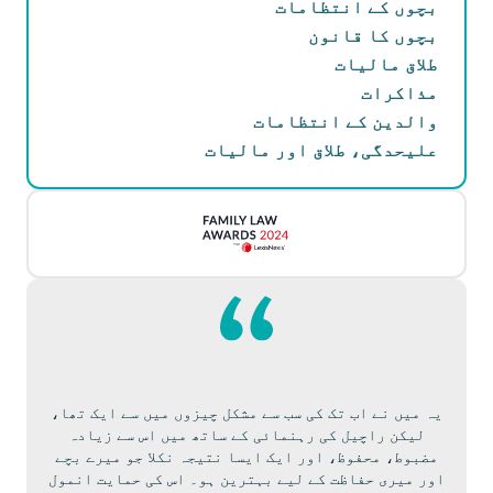
بچوں کے انتظامات
بچوں کا قانون
طلاق مالیات
مذاکرات
والدین کے انتظامات
علیحدگی، طلاق اور مالیات
یہ میں نے اب تک کی سب سے مشکل چیزوں میں سے ایک تھا،
لیکن راچیل کی رہنمائی کے ساتھ میں اس سے زیادہ
ر
مضبوط، محفوظ، اور ایک ایسا نتیجہ نکلا جو میرے بچے
اور میری حفاظت کے لیے بہترین ہو۔ اس کی حمایت انمول
ا