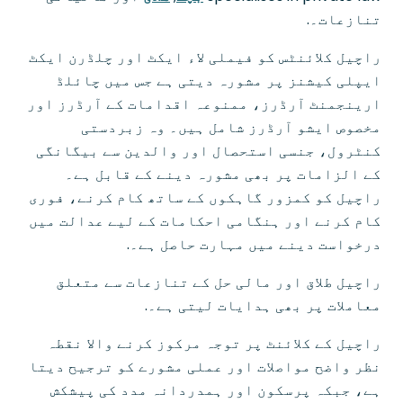
تنازعات۔.
راچیل کلائنٹس کو فیملی لاء ایکٹ اور چلڈرن ایکٹ
ایپلی کیشنز پر مشورہ دیتی ہے جس میں چائلڈ
ارینجمنٹ آرڈرز، ممنوعہ اقدامات کے آرڈرز اور
مخصوص ایشو آرڈرز شامل ہیں۔ وہ زبردستی
کنٹرول، جنسی استحصال اور والدین سے بیگانگی
کے الزامات پر بھی مشورہ دینے کے قابل ہے۔
راچیل کو کمزور گاہکوں کے ساتھ کام کرنے، فوری
کام کرنے اور ہنگامی احکامات کے لیے عدالت میں
درخواست دینے میں مہارت حاصل ہے۔.
راچیل طلاق اور مالی حل کے تنازعات سے متعلق
معاملات پر بھی ہدایات لیتی ہے۔.
راچیل کے کلائنٹ پر توجہ مرکوز کرنے والا نقطہ
نظر واضح مواصلات اور عملی مشورے کو ترجیح دیتا
ہے، جبکہ پرسکون اور ہمدردانہ مدد کی پیشکش