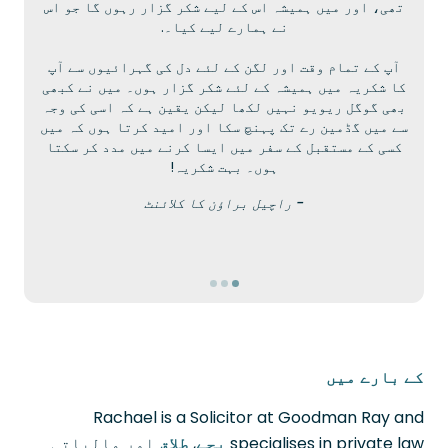
تھی، اور میں ہمیشہ اس کے لیے شکر گزار رہوں گا جو اس
م
نے ہمارے لیے کیا۔.
ک
آپ کے تمام وقت اور لگن کے لئے دل کی گہرائیوں سے آپ
کا شکریہ میں ہمیشہ کے لئے شکر گزار ہوں۔ میں نے کبھی
بھی گوگل ریویو نہیں لکھا لیکن یقین ہے کہ اسی کی وجہ
سے میں گڈمین رے تک پہنچ سکا اور امید کرتا ہوں کہ میں
کسی کے مستقبل کے سفر میں ایسا کرنے میں مدد کر سکتا
ہوں۔ بہت شکریہ!
- راچیل براؤن کا کلائنٹ
کے بارے میں
Rachael is a Solicitor at Goodman Ray and
specialises in private law
بچے
,
طلاق
اور مالیاتی