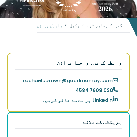
گھر
>
ہماری ٹیم
>
وکیل
>
راچیل براؤن
رابطہ کریں۔ راچیل براؤن
rachaelcbrown
@
goodmanray.com
020 7608 4584
LinkedIn پر مجھے فالو کریں۔
پریکٹس کے علاقے