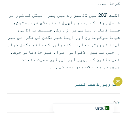
کرتا ہے۔.
اگست 2021 میں گڈمین رے میں پیرا لیگل کے طور پر
شامل ہونے کے بعد، راچیل نے ٹروڈی فیدرسٹون،
جیما ڈیلی، تھامس براؤن رگ، جینیٹ براڈلی،
شیجا سوکومارن اور ایما شیرنگٹن کی نگرانی میں
Portuguese
اپنا تربیتی معاہدہ کامیابی کے ساتھ مکمل کیا۔
راچیل نے بین الاقوامی اغوا، غیر حادثاتی چوٹ،
French
نجی قانون کے بچوں اور اپیلوں سمیت متعدد
Spanish
پیچیدہ معاملات میں مدد کی ہے۔.
Hindi
Bengali
اہم رپورٹ شدہ کیسز
ویب سائٹ کے اوپر واپس جائیں۔
Arabic
English
تعلیم
Urdu
پروفیشنل ممبرشپ