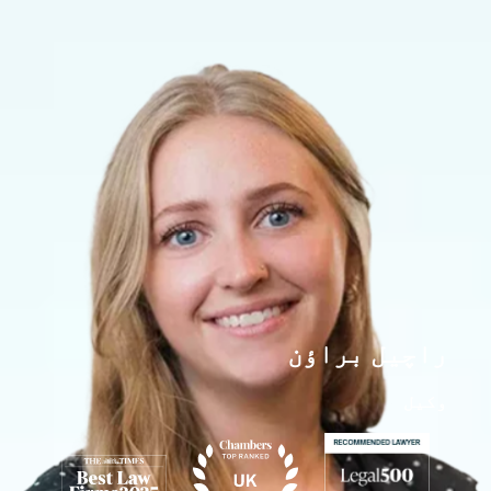
راچیل براؤن
وکیل