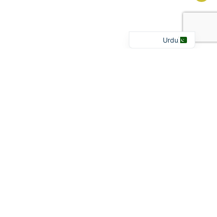
Arabic
English
Urdu
تازہ ترین خبریں۔
آپ کو اپ ٹو ڈیٹ رکھنا
نمایاں کرنا
Day of Memory for Victims of so-
called Honour-Based Abuse
Honour-based violence is a serious
form of abuse that can involve