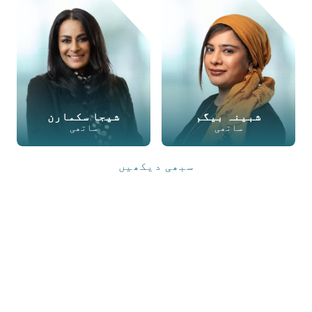
شبینہ بیگم
شیجا سکمارن
ساتھی
ساتھی
سبھی دیکھیں
ای میل
فون
LINKEDIN
ای میل
فون