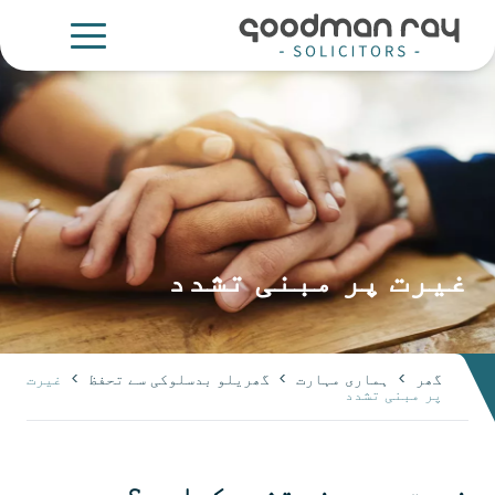
غیرت پر مبنی تشدد
گھر
>
ہماری مہارت
>
گھریلو بدسلوکی سے تحفظ
>
غیرت
پر مبنی تشدد