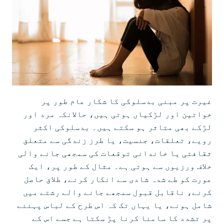
غیرت پر مبنی بدسلوکی کا شکار عام طور پر
خواتین اور لڑکیاں ہوتی ہیں، حالانکہ مرد اور
لڑکے بھی متاثر ہو سکتے ہیں۔ بدسلوکی اکثر
رویے، تعلقات، جنسیت، یا طرز زندگی سے متعلق
ثقافتی یا خاندانی توقعات کی سمجھی جانے والی
خلاف ورزیوں سے ہوتی ہے۔ مثال کے طور پر، ایک
عورت کو طے شدہ شادی سے انکار کرنے، طلاق حاصل
کرنے، ناقابل قبول سمجھے جانے والے رشتے میں
شامل ہونے، یا یہاں تک کہ اس طرح کے لباس پہننے
پر تشدد کا سامنا کرنا پڑ سکتا ہے جسے اس کے