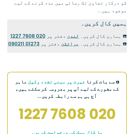
کو درکار تعاون تک رسائی میں مدد کرنے کے لیے
موجود ہیں۔.
ہمیں کال کریں۔
☎️ ہماری کال کریں۔
لندن
دفتر پر
020 7608 1227
☎️ ہماری کال کریں۔
برائٹن
دفتر پر
01273 090211
a سے بات کرنا
غیرت پر مبنی تشدد وکیل
ماہر
کے مشورے کے لیے آپ پر بھروسہ کر سکتے ہیں،
آج ہی ہم سے رابطہ کریں۔.
020 7608 1227
یا کال بیک کی درخواست کریں۔