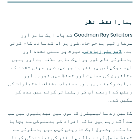
ہمارا نقطہ نظر
Goodman Ray Solicitors کے پاس ایک ماہر اور
سرشار ٹیم ہے جو خاص طور پر اس کے ساتھ کام کرتی
ہے۔
گھریلو زیادتی
. غیرت پر مبنی تشدد اور
بدسلوکی خاص طور پر ایک ماہر علاقہ ہے اور ہمیں
ایسے وکیلوں پر فخر ہے جو غیرت پر مبنی تشدد کے
متاثرین کی حمایت اور تحفظ میں تجربہ اور
مہارت رکھتے ہیں۔ وہ دستیاب مختلف اختیارات کی
رینج کے ذریعے آپ کی رہنمائی کرنے میں مدد کر
سکیں گے۔.
گڈمین رے سالیسیٹرز قانون میں تبدیلیوں میں سب
سے آگے رہے ہیں تاکہ افراد کو بدسلوکی سے بچایا
جا سکے، بشمول ایک تاریخی کیس میں بدسلوکی سے
تحفظ حاصل کرنے والے پارٹنر کی نمائندگی کرنا