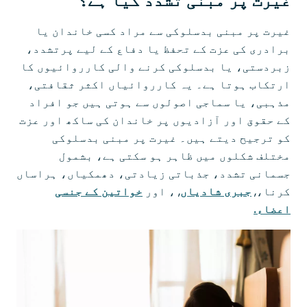
غیرت پر مبنی تشدد کیا ہے؟
غیرت پر مبنی بدسلوکی سے مراد کسی خاندان یا
برادری کی عزت کے تحفظ یا دفاع کے لیے پرتشدد،
زبردستی، یا بدسلوکی کرنے والی کارروائیوں کا
ارتکاب ہوتا ہے۔ یہ کارروائیاں اکثر ثقافتی،
مذہبی، یا سماجی اصولوں سے ہوتی ہیں جو افراد
کے حقوق اور آزادیوں پر خاندان کی ساکھ اور عزت
کو ترجیح دیتے ہیں۔ غیرت پر مبنی بدسلوکی
مختلف شکلوں میں ظاہر ہو سکتی ہے، بشمول
جسمانی تشدد، جذباتی زیادتی، دھمکیاں، ہراساں
کرنا،,
جبری شادیاں
, ، اور
خواتین کے جنسی
اعضاء.