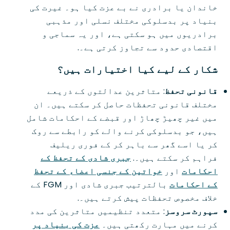
خاندان یا برادری نے بے عزت کیا ہو۔ غیرت کی
بنیاد پر بدسلوکی مختلف نسلی اور مذہبی
برادریوں میں ہو سکتی ہے، اور یہ سماجی و
اقتصادی حدود سے تجاوز کرتی ہے۔.
شکار کے لیے کیا اختیارات ہیں؟
قانونی تحفظ
: متاثرین عدالتوں کے ذریعے
مختلف قانونی تحفظات حاصل کر سکتے ہیں۔ ان
میں غیر چھیڑ چھاڑ اور قبضے کے احکامات شامل
ہیں، جو بدسلوکی کرنے والے کو رابطے سے روک
کر یا اسے گھر سے باہر کر کے فوری ریلیف
فراہم کر سکتے ہیں۔.
جبری شادی کے تحفظ کے
احکامات
اور
خواتین کے جنسی اعضاء کے تحفظ
کے احکامات
بالترتیب جبری شادی اور FGM کے
خلاف مخصوص تحفظات پیش کرتے ہیں۔.
سپورٹ سروسز
: متعدد تنظیمیں متاثرین کی مدد
کرنے میں مہارت رکھتی ہیں۔
عزت کی بنیاد پر