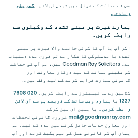
جس نے عدالت کے خیال میں تبدیلی لائی۔
گھریلو
زیادتی.
ہمارے غیرت پر مبنی تشدد کے وکیلوں سے
رابطہ کریں۔
اگر آپ یا آپ کا کوئی جاننے والا غیرت پر مبنی
تشدد یا بدسلوکی کا شکار ہے تو فوری مدد دستیاب
ہے۔ Goodman Ray Solicitors میں، ہم آپ کی حفاظت
کو یقینی بنانے کے لیے درکار معاونت اور
قانونی مہارت فراہم کرنے کے لیے وقف ہیں۔.
گڈمین رے سالیسیٹرز سے رابطہ کریں۔
020 7608
1227
یا
ہماری ویب سائٹ کے ذریعے ہم سے آن لائن
رابطہ کریں۔
یا ہمیں ای میل کرکے
mail@goodmanray.com
ضروری قانونی تحفظات
اور معاون خدمات حاصل کرنے میں مدد کے لیے۔ ہم
یہاں آپ کو قانونی عمل کو نیویگیٹ کرنے اور آپ