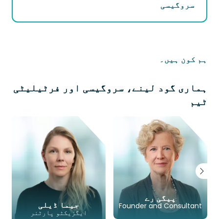
سروگیسی
ہم کون ہیں۔
ہماری گود لینے، سروگیسی اور فرٹیلیٹی
ٹیم
پیگی رے
جیما ڈیلی
Founder and Consultant
ایگزیکٹو پارٹنر