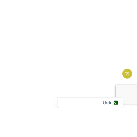
Portuguese
French
Spanish
Hindi
Bengali
ویب سائٹ کے اوپر واپس جائیں۔
Arabic
English
Urdu
تازہ ترین خبریں۔
آپ کو اپ ٹو ڈیٹ رکھنا