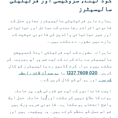
گود لینے، سروگیسی اور فرٹیلیٹی
سالیسیٹرز
ہمارے ماہر فرٹیلیٹی سالیسیٹرز معاون حمل کے
قانونی اثرات، رضامندی کے مسائل اور حیاتیاتی
اور غیر حیاتیاتی والدین کی قانونی حیثیت کے
بارے میں مشورہ دے سکتے ہیں۔.
ماہرانہ مشورے کے لیے فرٹیلٹی اینڈ کنسیپشن
سالیسیٹر سے بات کرنے کے لیے جس پر آپ بھروسہ کر
سکتے ہیں، براہ کرم گڈمین رے سالیسیٹرز کو کال
کریں۔
020 7608 1227
یا
ہم سے آن لائن رابطہ
کریں۔
اور ہم آپ کو کال کریں گے۔.
ایسے خاندانوں کے لیے جو قدرتی طور پر حاملہ
ہونے کا علاج نہیں کر سکتے اور/یا حاملہ حمل ایک
واضح انتخاب ہو سکتا ہے۔ قانونی فریم ورک ہیں
جو اس عمل کو منظم کرتے ہیں۔ یہ پیچیدہ ہیں اور