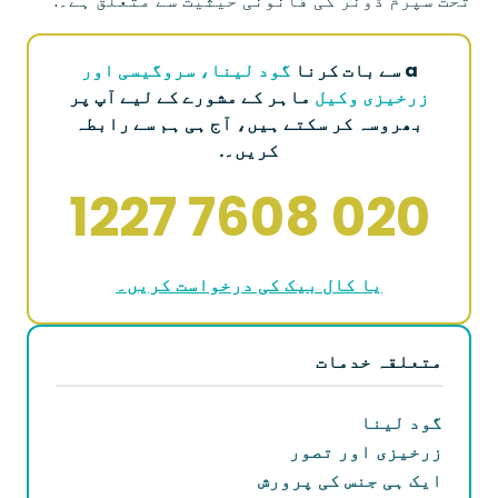
تحت سپرم ڈونر کی قانونی حیثیت سے متعلق ہے۔.
a سے بات کرنا
گود لینا، سروگیسی اور
زرخیزی وکیل
ماہر کے مشورے کے لیے آپ پر
بھروسہ کر سکتے ہیں، آج ہی ہم سے رابطہ
کریں۔.
020 7608 1227
یا کال بیک کی درخواست کریں۔
متعلقہ خدمات
گود لینا
زرخیزی اور تصور
ایک ہی جنس کی پرورش