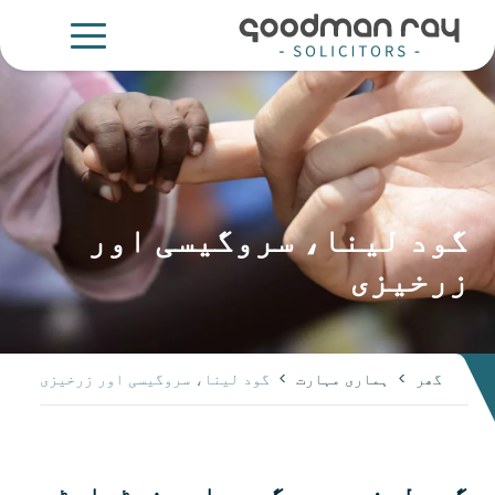
گود لینا، سروگیسی اور
زرخیزی
گھر
>
ہماری مہارت
>
گود لینا، سروگیسی اور زرخیزی