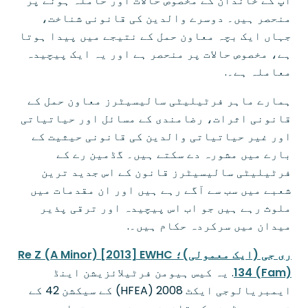
آپ کے خاندان کے مخصوص حالات اور حاملہ ہونے پر
منحصر ہیں۔ دوسرے والدین کی قانونی شناخت،
جہاں ایک بچہ معاون حمل کے نتیجے میں پیدا ہوتا
ہے، مخصوص حالات پر منحصر ہے اور یہ ایک پیچیدہ
معاملہ ہے۔.
ہمارے ماہر فرٹیلیٹی سالیسیٹرز معاون حمل کے
قانونی اثرات، رضامندی کے مسائل اور حیاتیاتی
اور غیر حیاتیاتی والدین کی قانونی حیثیت کے
بارے میں مشورہ دے سکتے ہیں۔ گڈمین رے کے
فرٹیلیٹی سالیسیٹرز قانون کے اس جدید ترین
شعبے میں سب سے آگے رہے ہیں اور ان مقدمات میں
ملوث رہے ہیں جو اب اس پیچیدہ اور ترقی پذیر
میدان میں سرکردہ حکام ہیں۔.
ری جی (ایک معمولی)؛ Re Z (A Minor) [2013] EWHC
134 (Fam)
. یہ کیس ہیومن فرٹیلائزیشن اینڈ
ایمبریالوجی ایکٹ 2008 (HFEA) کے سیکشن 42 کے