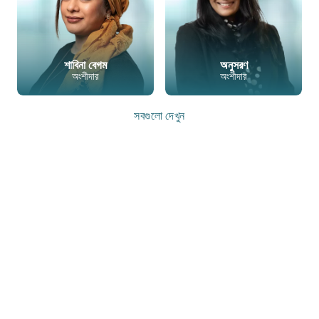
শাবিনা বেগম
অনুসরণ
অংশীদার
অংশীদার
সবগুলো দেখুন
ইমেইল
ফোন
লিঙ্কডইন
ইমেইল
ফোন