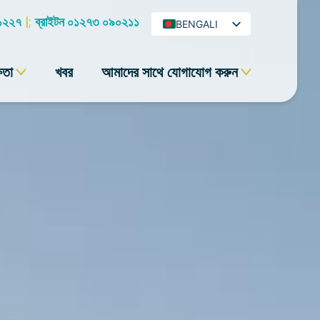
 ১২২৭
|;
ব্রাইটন ০১২৭৩ ০৯০২১১
BENGALI
ENGLISH
ষতা
খবর
আমাদের সাথে যোগাযোগ করুন
ARABIC
HINDI
URDU
SPANISH
FRENCH
PORTUGUESE