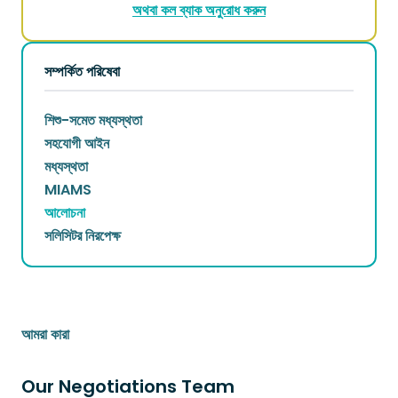
অথবা কল ব্যাক অনুরোধ করুন
সম্পর্কিত পরিষেবা
শিশু-সমেত মধ্যস্থতা
সহযোগী আইন
মধ্যস্থতা
MIAMS
আলোচনা
সলিসিটর নিরপেক্ষ
আমরা কারা
Our Negotiations Team