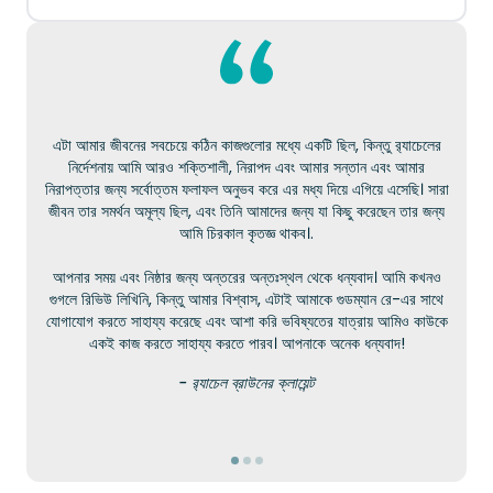
এটা আমার জীবনের সবচেয়ে কঠিন কাজগুলোর মধ্যে একটি ছিল, কিন্তু র‍্যাচেলের
নির্দেশনায় আমি আরও শক্তিশালী, নিরাপদ এবং আমার সন্তান এবং আমার
নিরাপত্তার জন্য সর্বোত্তম ফলাফল অনুভব করে এর মধ্য দিয়ে এগিয়ে এসেছি। সারা
জীবন তার সমর্থন অমূল্য ছিল, এবং তিনি আমাদের জন্য যা কিছু করেছেন তার জন্য
আমি চিরকাল কৃতজ্ঞ থাকব।.
আপনার সময় এবং নিষ্ঠার জন্য অন্তরের অন্তঃস্থল থেকে ধন্যবাদ। আমি কখনও
গুগলে রিভিউ লিখিনি, কিন্তু আমার বিশ্বাস, এটাই আমাকে গুডম্যান রে-এর সাথে
যোগাযোগ করতে সাহায্য করেছে এবং আশা করি ভবিষ্যতের যাত্রায় আমিও কাউকে
একই কাজ করতে সাহায্য করতে পারব। আপনাকে অনেক ধন্যবাদ!
- র‍্যাচেল ব্রাউনের ক্লায়েন্ট