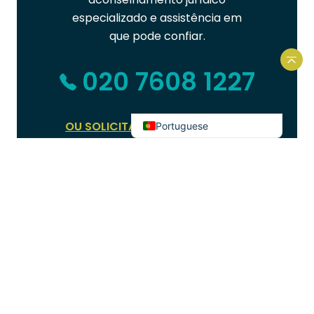
Urdu
especializado e assistência em
Hindi
que pode confiar.
Bengali
Volt
020 7608 1227
Arabic
English
OU SOLICITAR UMA CHAMADA DE
Portuguese
VOLTA
ÚLTIMAS NOTÍCIAS
Mantê-lo atualizado