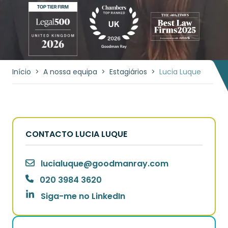
Início
>
A nossa equipa
>
Estagiários
>
Lucia Luque
CONTACTO LUCIA LUQUE
lucialuque
@
goodmanray.com
020 3984 3620
Siga-me no LinkedIn