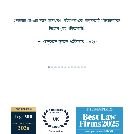
গুডম্যান রে-এর সবাই অসাধারণ। বহিরাগত এবং অভ্যন্তরীণ উভয়ভাবেই
নিয়োগ খুবই শক্তিশালী।.
- চেম্বারস অ্যান্ড পার্টনারস, ২০২৬