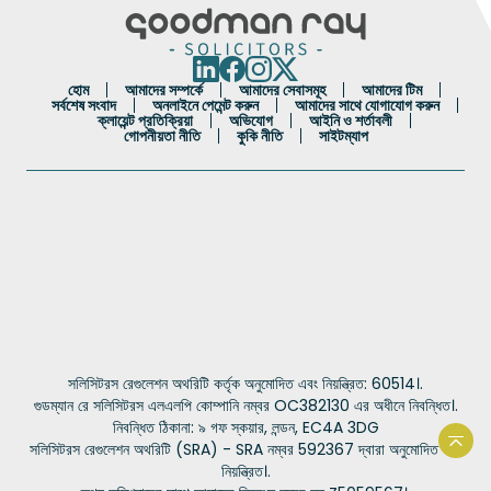
হোম
আমাদের সম্পর্কে
আমাদের সেবাসমূহ
আমাদের টিম
সর্বশেষ সংবাদ
অনলাইনে পেমেন্ট করুন
আমাদের সাথে যোগাযোগ করুন
ক্লায়েন্ট প্রতিক্রিয়া
অভিযোগ
আইনি ও শর্তাবলী
গোপনীয়তা নীতি
কুকি নীতি
সাইটম্যাপ
Portuguese
French
Spanish
সলিসিটরস রেগুলেশন অথরিটি কর্তৃক অনুমোদিত এবং নিয়ন্ত্রিত: 60514।.
Urdu
গুডম্যান রে সলিসিটরস এলএলপি কোম্পানি নম্বর OC382130 এর অধীনে নিবন্ধিত।.
নিবন্ধিত ঠিকানা: ৯ গফ স্কয়ার, লন্ডন, EC4A 3DG
Hindi
সলিসিটরস রেগুলেশন অথরিটি (SRA) - SRA নম্বর 592367 দ্বারা অনুমোদিত এবং
ওয়েব
নিয়ন্ত্রিত।.
Arabic