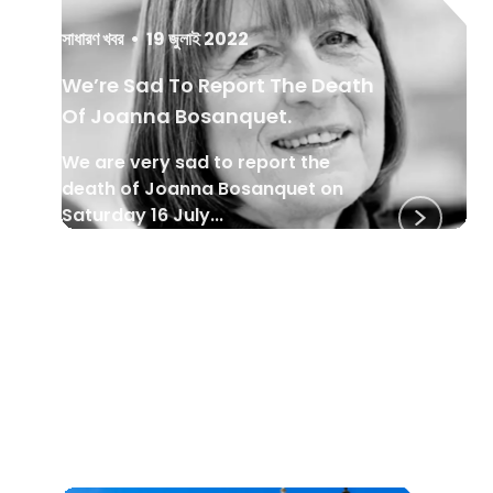
সাধারণ খবর
•
19 জুলাই 2022
We’re Sad To Report The Death
Of Joanna Bosanquet.
We are very sad to report the
death of Joanna Bosanquet on
Saturday 16 July...