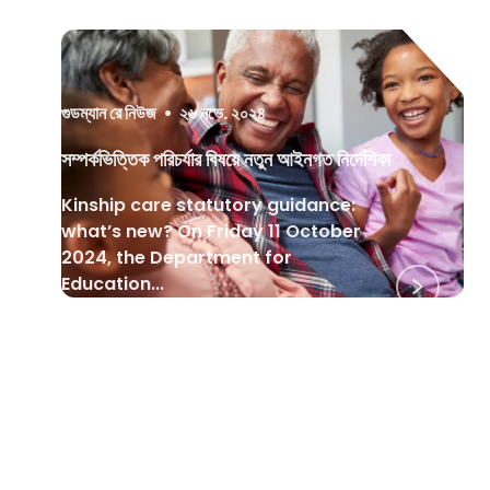
গুডম্যান রে নিউজ
•
২৬ নভে. ২০২৪
সম্পর্কভিত্তিক পরিচর্যার বিষয়ে নতুন আইনগত নির্দেশিকা
Kinship care statutory guidance:
what’s new? On Friday 11 October
2024, the Department for
Education...