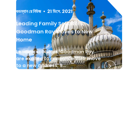
গুডম্যান রে নিউজ
•
21 ডিসে. 2021
Leading Family Solicitors,
Goodman Ray Moves to New
Home
Leading solicitors, Goodman Ray
are excited to announce their move
to a new address, 9...