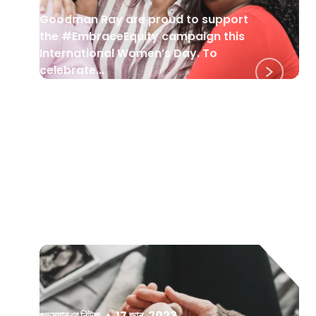
Goodman Ray are proud to support
the #EmbraceEquity campaign this
International Women’s Day. To
celebrate...
গুডম্যান রে নিউজ
•
17 জানু. 2023