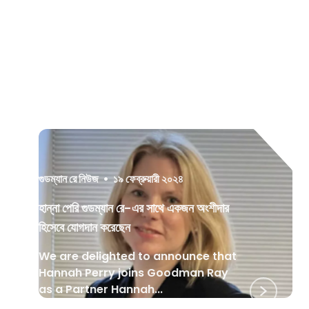
গুডম্যান রে নিউজ
•
১৯ ফেব্রুয়ারী ২০২৪
হান্না পেরি গুডম্যান রে-এর সাথে একজন অংশীদার
হিসেবে যোগদান করেছেন
We are delighted to announce that
Hannah Perry joins Goodman Ray
as a Partner Hannah...