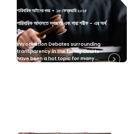
পারিবারিক আইনের খবর
•
১৮ ফেব্রুয়ারি ২০২৫
পারিবারিক আদালতে স্বচ্ছতা এবং সারা শরীফ - এর অর্থ
কী?
Introduction Debates surrounding
transparency in the family courts
have been a hot topic for many...