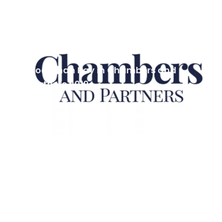
গুডম্যান রে নিউজ
•
৭ নভে. ২০১৮
Goodman Ray in Chambers and
Partners 2019
The Chambers and Partners Legal
Directory have now released their
rankings for 2019. Goodman Ray...