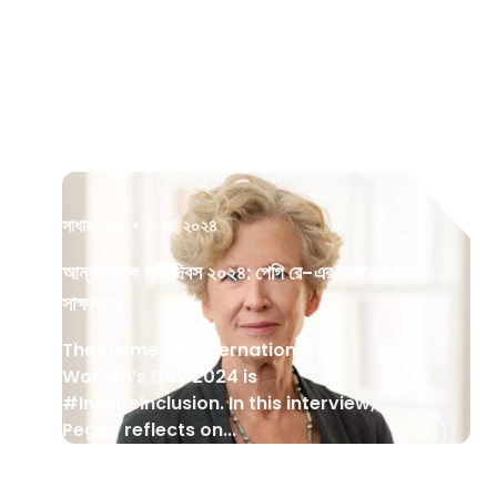
সাধারণ খবর
•
৮ মার্চ ২০২৪
আন্তর্জাতিক নারী দিবস ২০২৪: পেগি রে-এর সাথে একটি
সাক্ষাৎকার
The theme for International
Women’s Day 2024 is
#InspireInclusion. In this interview,
Peggy reflects on...