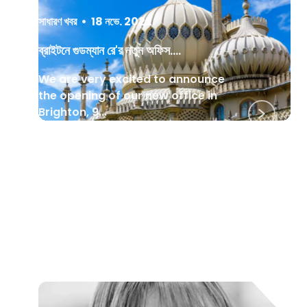
সাধারণ খবর
•
18 নভে. 2022
ব্রাইটনে গুডম্যান রে'র নতুন অফিস….
We are very excited to announce
the opening of our new office in
Brighton, 9...