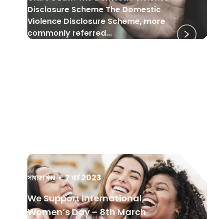
Disclosure Scheme The Domestic
Violence Disclosure Scheme, more
commonly referred...
সাধারণ খবর
•
7 মার্চ 2023
We Support International
Women’s Day – 8th March