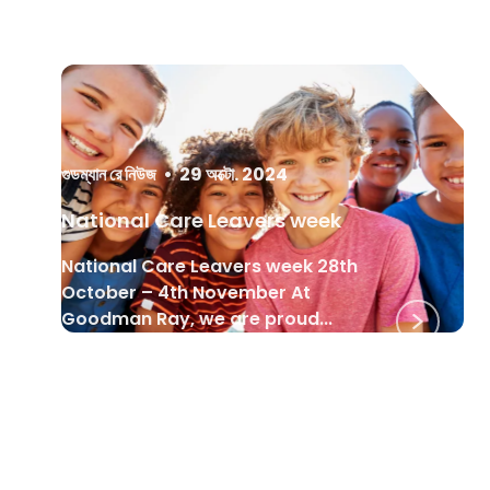
গুডম্যান রে নিউজ
•
29 অক্টো. 2024
National Care Leavers week
National Care Leavers week 28th
October – 4th November At
Goodman Ray, we are proud...