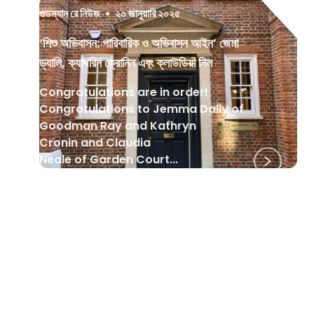
গুডম্যান রে নিউজ
•
২০ জানুয়ারি ২০২৫
‘শিশু অভিবাসন: পারিবারিক ও অভিবাসন আইন’ জেমা
ড্যালি, ক্যাথরিন ক্রোনিন এবং ক্লাউডিয়া নিল
Congratulations are in order!
Congratulations to Jemma Dally of
Goodman Ray and Kathryn
Cronin and Claudia
Neale of Garden Court...