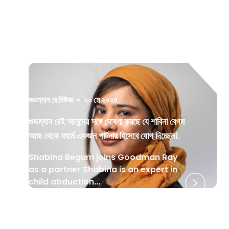
গুডম্যান রে নিউজ
•
২০ মে ২০২৪
গুডম্যান রেই আনন্দের সঙ্গে ঘোষণা করছে যে শাবিনা বেগম
আজ থেকে ফার্মে একজন পার্টনার হিসেবে যোগ দিচ্ছেন।.
Shabina Begum joins Goodman Ray
as a partner Shabina is an expert in
child abduction...