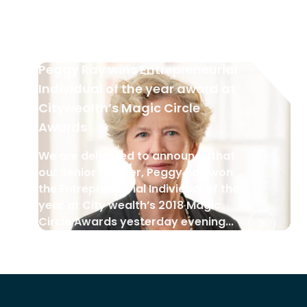
গুডম্যান রে নিউজ
•
১১ মে ২০১৮
Peggy Ray wins Entrepreneurial
Individual of the year award at
Citywealth’s Magic Circle
Awards
We are delighted to announce that
our Senior Partner, Peggy Ray won
the Entrepreneurial Individual of the
year at City wealth’s 2018 Magic
Circle Awards yesterday evening...