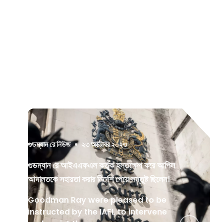
গুডম্যান রে নিউজ
•
২৩ অক্টোবর ২০২৩
গুডম্যান রে আইএএফএল কর্তৃক হস্তক্ষেপ করে আপিল
আদালতকে সহায়তা করার নির্দেশ পেয়ে সন্তুষ্ট ছিলেন।
Goodman Ray were pleased to be
instructed by the IAFL to intervene