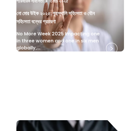
পারিবারিক সহিংসতা
•
৩ মার্চ ২০২৫
নো মোর উইক ২০২৫: গৃহস্থালি সহিংসতা ও যৌন
সহিংসতা বন্ধের প্রচারণা
No More Week 2025 Impacting one
in three women and one in six men
globally,...