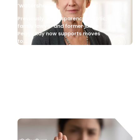
‘watershed’
Previously a transparency sceptic,
family lawyer and former judge
Peggy Ray now supports moves
to...