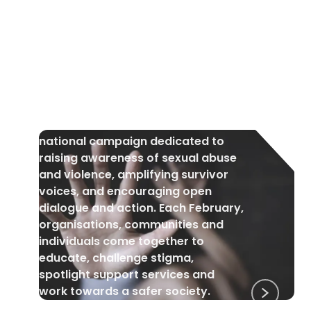
পারিবারিক সহিংসতা
•
৬ ফেব্রুয়ারী ২০২৬
যৌন নির্যাতন এবং যৌন সহিংসতা সচেতনতা সপ্তাহ: ২রা
ফেব্রুয়ারী থেকে ৮ই ফেব্রুয়ারী ২০২৬
Sexual Abuse & Sexual Violence
Awareness Week is the UK’s
national campaign dedicated to
raising awareness of sexual abuse
and violence, amplifying survivor
voices, and encouraging open
dialogue and action. Each February,
organisations, communities and
individuals come together to
educate, challenge stigma,
spotlight support services and
work towards a safer society.