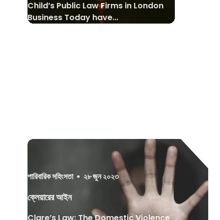
Child’s Public Law Firms in London
Business Today have...
পারিবারিক সহিংসতা
•
২৮ জুন ২০২৩
ক্লেয়ারের আইন
Clare’s Law: The Domestic Violence