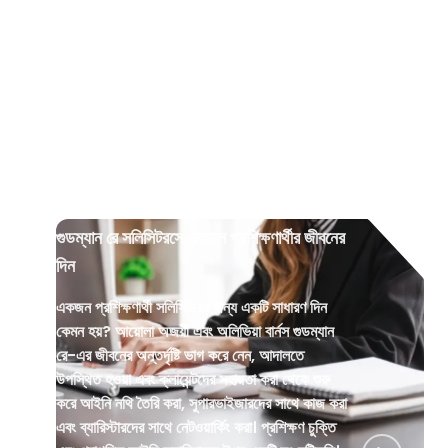
সাধারণ খবর
•
২ ফেব্রুয়ারী ২০২৬
গুডম্যান রে সলিসিটরসে একজন প্রশিক্ষণার্থীর জীবনের
দিন
একজন প্রশিক্ষণার্থী সলিসিটরের জন্য একটি সাধারণ দিন
কেমন হয়? আয়োলা অজয়ী এবং অলিভিয়া বার্নস গুডম্যান
রে-এর জীবনের অন্তর্দৃষ্টি ভাগ করে নেন, আদালতে
উপস্থিত হওয়া এবং ক্লায়েন্টদের সহায়তা করা থেকে শুরু
করে আইনি নথি তৈরি করা, সুপারভাইজারদের সাথে কাজ করা
এবং ব্যারিস্টারদের সাথে নেটওয়ার্কিং করা। প্রশিক্ষণ চুক্তি