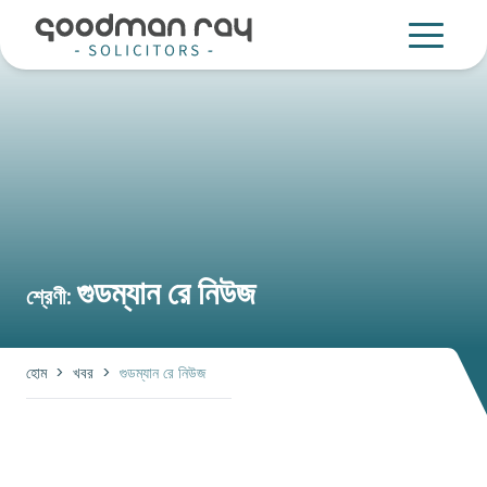
গুডম্যান রে নিউজ
শ্রেণী:
হোম
>
খবর
>
গুডম্যান রে নিউজ