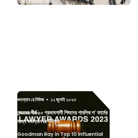
and assist the...
গুডম্যান রে নিউজ
•
১২ জুলাই ২০২৩
লন্ডনের শীর্ষ ১০ প্রভাবশালী শিশুদের পাবলিক ল' ফার্মের
মধ্যে গুডম্যান রে স্বীকৃত
Goodman Ray in Top 10 Influential