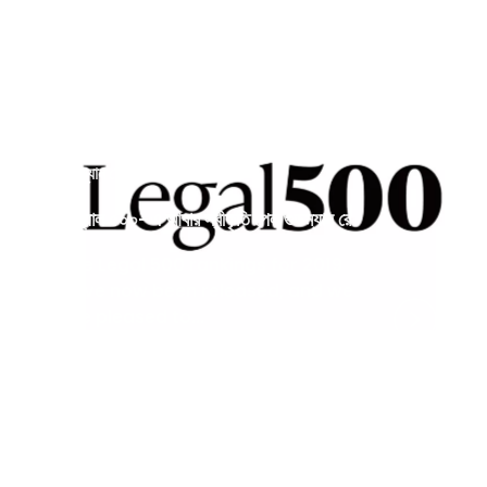
গুডম্যান রে নিউজ
•
৭ নভে. ২০১৮
লিগ্যাল ৫০০-এ আবার স্বীকৃতি পেল গুডম্যান রে
The Legal 500 rankings for 2019
have now been released, and we
are pleased to...