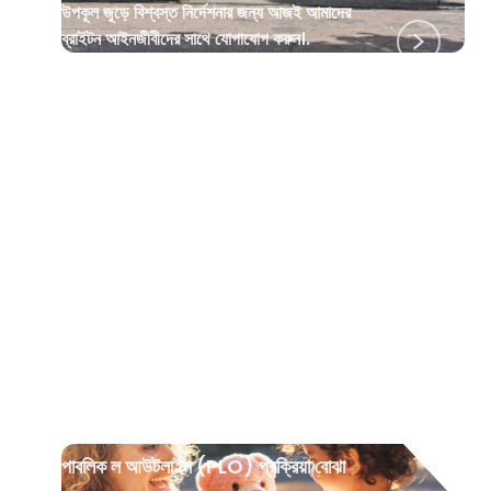
উপকূল জুড়ে বিশ্বস্ত নির্দেশনার জন্য আজই আমাদের
ব্রাইটন আইনজীবীদের সাথে যোগাযোগ করুন।.
শিশুরা
•
৪ এপ্রিল ২০২৫
পাবলিক ল আউটলাইন (PLO) প্রক্রিয়া বোঝা