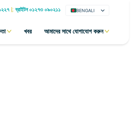
 ১২২৭
|;
ব্রাইটন ০১২৭৩ ০৯০২১১
BENGALI
ENGLISH
ষতা
খবর
আমাদের সাথে যোগাযোগ করুন
ARABIC
HINDI
URDU
SPANISH
FRENCH
PORTUGUESE