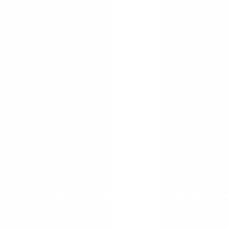
খবর
•
৭ নভে. ২০১৮
লিগ্যাল ৫০০-এ আবার স্ব
ভিতরে:
গুডম্যান রে নিউজ