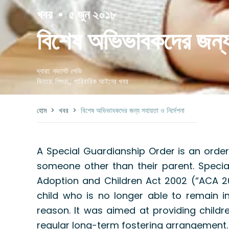
খবর
•
৫ জুন ২০১৮
বিশেষ অভিভাবকদের জন্য 
দ্বারা:
নভলেট লেভি
ভিতরে:
শিশুরা
,;
পারিবারিক আইনের খবর
হোম
>
খবর
>
বিশেষ অভিভাবকদের জন্য সহায়তা ও নির্দেশনা
A Special Guardianship Order is an order
someone other than their parent. Specia
Adoption and Children Act 2002 (“ACA 2
child who is no longer able to remain in
reason. It was aimed at providing child
regular long-term fostering arrangement.