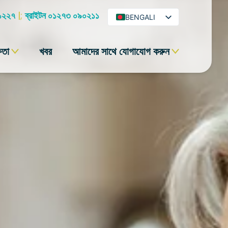
 ১২২৭
|;
ব্রাইটন ০১২৭৩ ০৯০২১১
BENGALI
ENGLISH
ষতা
খবর
আমাদের সাথে যোগাযোগ করুন
ARABIC
HINDI
URDU
SPANISH
FRENCH
PORTUGUESE