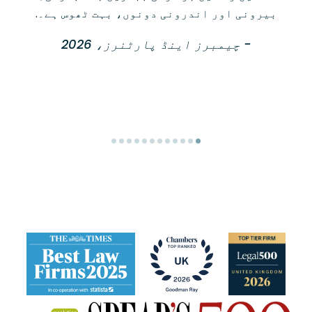
بیرونی اور اندرونی دونوں، بہت ٹھوس ہے۔.
- چیمبرز اینڈ پارٹنرز، 2026