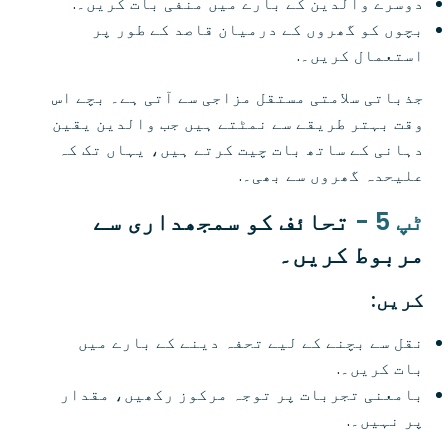
دوسرے والدین کے بارے میں منفی بات کریں۔.
بچوں کو گھروں کے درمیان قاصد کے طور پر
استعمال کریں۔.
جذباتی سلامتی مستقل مزاجی سے آتی ہے۔ بچے اس
وقت بہتر طریقے سے نمٹتے ہیں جب والدین یقین
دہانی کے ساتھ بات چیت کرتے ہیں، یہاں تک کہ
علیحدہ گھروں سے بھی۔.
ٹپ 5 -
تحائف کو سمجھداری سے
مربوط کریں۔
کریں:
نقل سے بچنے کے لیے تحفہ دینے کے بارے میں
بات کریں۔.
بامعنی تجربات پر توجہ مرکوز رکھیں، مقدار
پر نہیں۔.