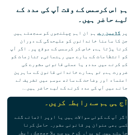
ہم اس کرسمس کے وقت آپ کی مدد کے
لیے حاضر ہیں۔
پر
گڈمین رے
, ہم ان اہم چیلنجوں کو سمجھتے ہیں
جن کا سامنا خاندانوں کو علیحدگی کے دوران
کرنا پڑتا ہے، خاص کر کرسمس کے موقع پر۔ اگر آپ
کو انتظامات کے بارے میں رہنمائی، تنازعات کو
کم کرنے میں مدد، یا عملی قانونی مشورے کی
ضرورت ہے، تو ہمارے خاندانی قانون کے ماہرین
اعتماد اور وضاحت کے ساتھ موسم میں تشریف لے
جانے میں آپ کی مدد کرنے کے لیے حاضر ہیں۔.
آج ہی ہم سے رابطہ کریں۔
اگر آپ کے کوئی سوالات ہیں یا اوپر اٹھائے گئے
کسی بھی عنوان پر قانونی مشورہ حاصل کرنا
چاہتے ہیں تو براہ کرم ہم سے بلا جھجھک رابطہ