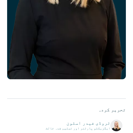
تحریر کردہ
ٹروڈی فیدر اسٹون
ایگزیکٹو پارٹنر اور تسلیم شدہ ثالث