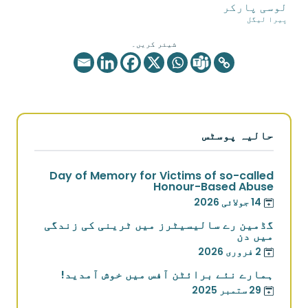
لوسی پارکر
پیرا لیگل
شیئر کریں۔
حالیہ پوسٹس
Day of Memory for Victims of so-called
Honour-Based Abuse
14 جولائی 2026
گڈمین رے سالیسیٹرز میں ٹرینی کی زندگی
میں دن
2 فروری 2026
ہمارے نئے برائٹن آفس میں خوش آمدید!
29 ستمبر 2025