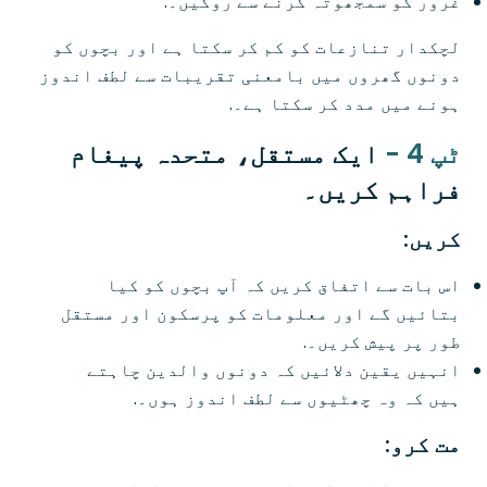
غرور کو سمجھوتہ کرنے سے روکیں۔.
لچکدار تنازعات کو کم کر سکتا ہے اور بچوں کو
دونوں گھروں میں بامعنی تقریبات سے لطف اندوز
ہونے میں مدد کر سکتا ہے۔.
ٹپ 4 -
ایک مستقل، متحدہ پیغام
فراہم کریں۔
کریں:
اس بات سے اتفاق کریں کہ آپ بچوں کو کیا
بتائیں گے اور معلومات کو پرسکون اور مستقل
طور پر پیش کریں۔.
انہیں یقین دلائیں کہ دونوں والدین چاہتے
ہیں کہ وہ چھٹیوں سے لطف اندوز ہوں۔.
مت کرو: