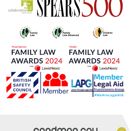
Portuguese
French
Spanish
Hindi
Bengali