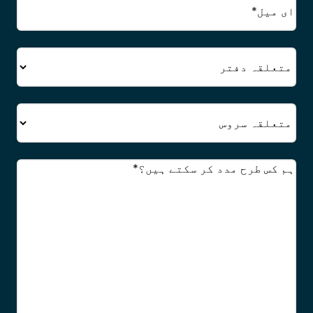
میل
(ضروری)
دفتر
سروس
تبصرے
(ضروری)