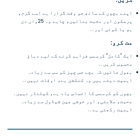
اپنے بچوں کے ساتھ جو وقت گزارا ہے اسے گرم،
پرسکون اور مثبت بنائیں، چاہے وہ 25واں دن
ہو یا کوئی اور۔.
مت کرو:
ایک "کامل" کرسمس فراہم کرنے کے لیے دباؤ
محسوس کریں۔.
بھول جائیں کہ بچے جس چیز کو سب سے زیادہ
اہمیت دیتے ہیں وہ کنکشن ہے، اوقات نہیں۔.
بچوں کو کرسمس کا احساس یاد ہے، کیلنڈر نہیں۔
محبت، سلامتی، اور خوشی عین شیڈول سے زیادہ
اہمیت رکھتی ہے۔.