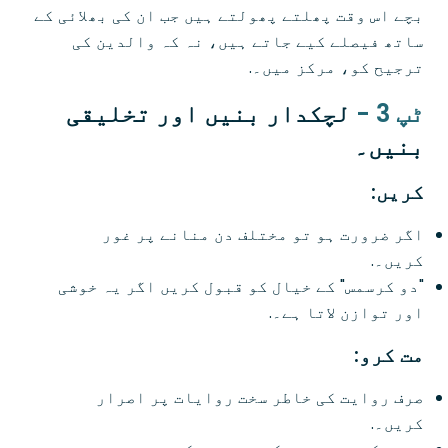
بچے اس وقت پھلتے پھولتے ہیں جب ان کی بھلائی کے
ساتھ فیصلے کیے جاتے ہیں، نہ کہ والدین کی
ترجیح کو، مرکز میں۔.
ٹپ 3 -
لچکدار بنیں اور تخلیقی
بنیں۔
کریں:
اگر ضرورت ہو تو مختلف دن منانے پر غور
کریں۔.
"دو کرسمس" کے خیال کو قبول کریں اگر یہ خوشی
اور توازن لاتا ہے۔.
مت کرو:
صرف روایت کی خاطر سخت روایات پر اصرار
کریں۔.