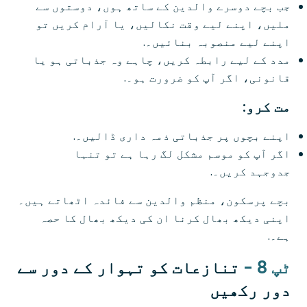
جب بچے دوسرے والدین کے ساتھ ہوں، دوستوں سے
ملیں، اپنے لیے وقت نکالیں، یا آرام کریں تو
اپنے لیے منصوبہ بنائیں۔.
مدد کے لیے رابطہ کریں، چاہے وہ جذباتی ہو یا
قانونی، اگر آپ کو ضرورت ہو۔.
مت کرو:
اپنے بچوں پر جذباتی ذمہ داری ڈالیں۔.
اگر آپ کو موسم مشکل لگ رہا ہے تو تنہا
جدوجہد کریں۔.
بچے پرسکون، منظم والدین سے فائدہ اٹھاتے ہیں۔
اپنی دیکھ بھال کرنا ان کی دیکھ بھال کا حصہ
ہے۔.
ٹپ 8 -
تنازعات کو تہوار کے دور سے
دور رکھیں