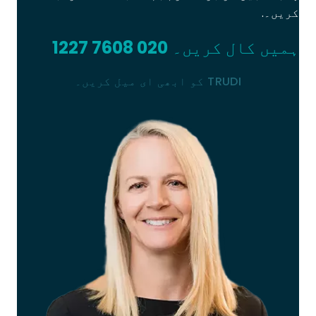
کریں۔.
ہمیں کال کریں۔
020 7608 1227
TRUDI کو ابھی ای میل کریں۔