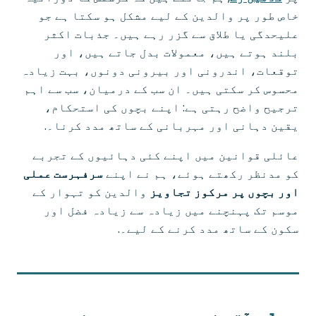
خاص طور پر والدین کے لیے مشکل ہو سکتا ہے جو
علیحدگی یا طلاق سے گزر رہے ہیں۔ جذبات اکثر
بلند ہوتے ہیں، معمولات بدل جاتے ہیں، اور
توقعات، اندرونی اور بیرونی دونوں، بہت زیادہ
محسوس کر سکتی ہیں۔ ان سب کے درمیان، سب سے اہم
ترجیح واضح رہتی ہے: اپنے بچوں کی استحکام،
یقین دہانی اور مہربانی کے ساتھ مدد کرنا۔.
عائلی قوانین میں اپنے کئی دہائیوں کے تجربے
کو مدنظر رکھتے ہوئے، ہم نے اپنے
سرفہرست عملی
اور بچوں پر مرکوز تجاویز
والدین کو تہوار کے
موسم تک پہنچنے میں زیادہ سے زیادہ فضل اور
سکون کے ساتھ مدد کرنے کے لیے۔.