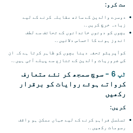
مت کرو:
دوسرے والدین کے ساتھ مقابلہ کرنے کے لیے
زیادہ خرچ کریں۔.
بچوں کو دونوں خاندانوں کے تحائف سے لطف
اندوز ہونے کا احساس دلائیں۔.
کوآپریٹو تحفہ دینا بچوں کو ظاہر کرتا ہے کہ ان
کی ضروریات والدین کے تنازع سے پہلے آتی ہیں۔.
ٹپ 6 -
سوچ سمجھ کر نئے متعارف
کرواتے ہوئے روایات کو برقرار
رکھیں
کریں:
تسلسل فراہم کرنے کے لیے جہاں ممکن ہو واقف
رسومات رکھیں۔.