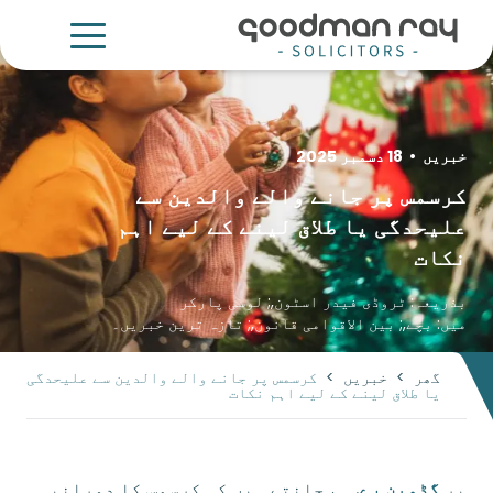
خبریں
•
18 دسمبر 2025
کرسمس پر جانے والے والدین سے
علیحدگی یا طلاق لینے کے لیے اہم
نکات
بذریعہ:
ٹروڈی فیدر اسٹون
,;
لوسی پارکر
میں:
بچے
,;
بین الاقوامی قانون
,;
تازہ ترین خبریں۔
گھر
>
خبریں
>
کرسمس پر جانے والے والدین سے علیحدگی
یا طلاق لینے کے لیے اہم نکات
پر
گڈمین رے
, ہم جانتے ہیں کہ کرسمس کا دورانیہ