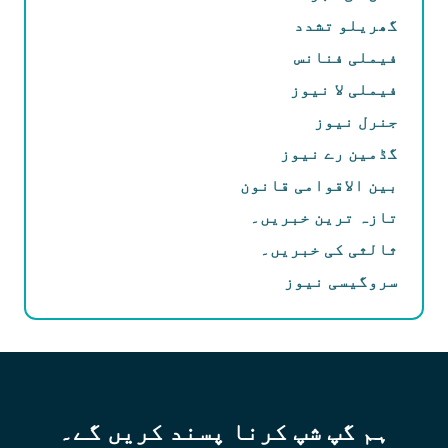
گھریلو تشدد
فیملی فنانس
فیملی لا نیوز
جنرل نیوز
گڈمین رے نیوز
بین الاقوامی قانون
تازہ ترین خبریں۔
ثالثی کی خبریں۔
سروگیسی نیوز
ہم گپ شپ کرنا پسند کریں گے۔