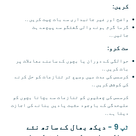
کریں:
واضح اور غیر جانبداری سے بات چیت کریں۔.
گرما گرم ہونے والی گفتگو سے پیچھے ہٹ
جائیں۔.
مت کرو:
حوالگی کے دوران یا بچوں کے سامنے معاملات پر
بات کریں۔.
کرسمس کی مدت میں وسیع تر تنازعات کو حل کرنے
کی کوشش کریں۔.
کرسمس کی چھٹیوں کو تنازعات سے بچانا بچوں کو
علیحدگی کے باوجود مثبت یادیں بنانے کی اجازت
دیتا ہے۔.
ٹپ 9 -
دیکھ بھال کے ساتھ نئے