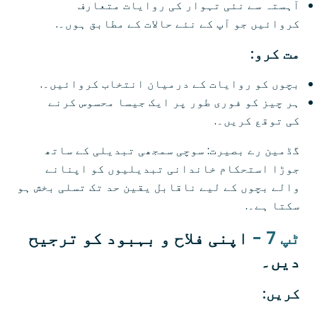
آہستہ سے نئی تہوار کی روایات متعارف
کروائیں جو آپ کے نئے حالات کے مطابق ہوں۔.
مت کرو:
بچوں کو روایات کے درمیان انتخاب کروائیں۔.
ہر چیز کو فوری طور پر ایک جیسا محسوس کرنے
کی توقع کریں۔.
گڈمین رے بصیرت: سوچی سمجھی تبدیلی کے ساتھ
جوڑا استحکام خاندانی تبدیلیوں کو اپنانے
والے بچوں کے لیے ناقابل یقین حد تک تسلی بخش ہو
سکتا ہے۔.
ٹپ 7 -
اپنی فلاح و بہبود کو ترجیح
دیں۔
کریں: