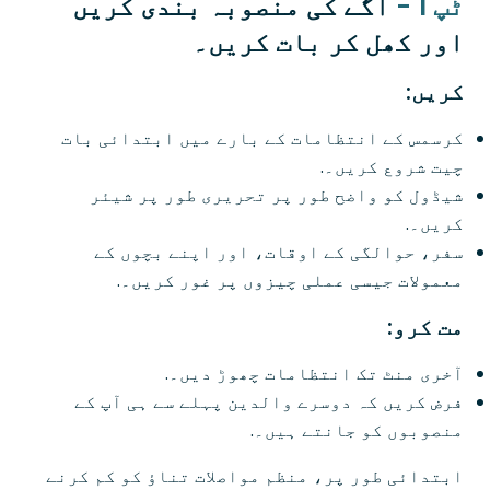
ٹپ 1 -
آگے کی منصوبہ بندی کریں
اور کھل کر بات کریں۔
کریں:
کرسمس کے انتظامات کے بارے میں ابتدائی بات
چیت شروع کریں۔.
شیڈول کو واضح طور پر تحریری طور پر شیئر
کریں۔.
سفر، حوالگی کے اوقات، اور اپنے بچوں کے
معمولات جیسی عملی چیزوں پر غور کریں۔.
مت کرو:
آخری منٹ تک انتظامات چھوڑ دیں۔.
فرض کریں کہ دوسرے والدین پہلے سے ہی آپ کے
منصوبوں کو جانتے ہیں۔.
ابتدائی طور پر، منظم مواصلات تناؤ کو کم کرنے