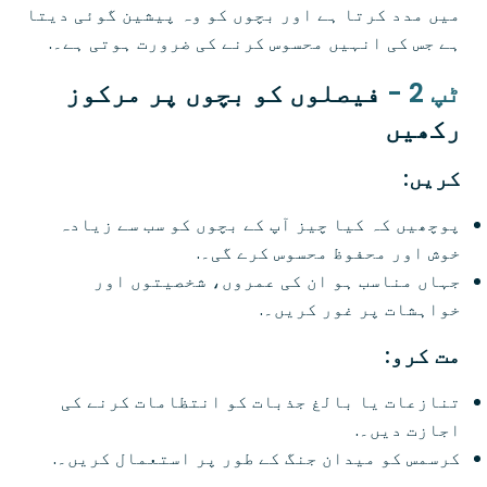
میں مدد کرتا ہے اور بچوں کو وہ پیشین گوئی دیتا
ہے جس کی انہیں محسوس کرنے کی ضرورت ہوتی ہے۔.
ٹپ 2 -
فیصلوں کو بچوں پر مرکوز
رکھیں
کریں:
پوچھیں کہ کیا چیز آپ کے بچوں کو سب سے زیادہ
خوش اور محفوظ محسوس کرے گی۔.
جہاں مناسب ہو ان کی عمروں، شخصیتوں اور
خواہشات پر غور کریں۔.
مت کرو:
تنازعات یا بالغ جذبات کو انتظامات کرنے کی
اجازت دیں۔.
کرسمس کو میدان جنگ کے طور پر استعمال کریں۔.