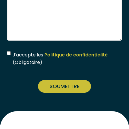
Consentement
(Obligatoire)
J'accepte les
Politique de confidentialité
.
(Obligatoire)
CAPTCHA