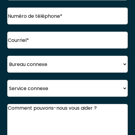
Nom
Téléphone
(Obligatoire)
de
famille
Courriel
(Obligatoire)
Bureau
Service
Commentaires
(Obligatoire)