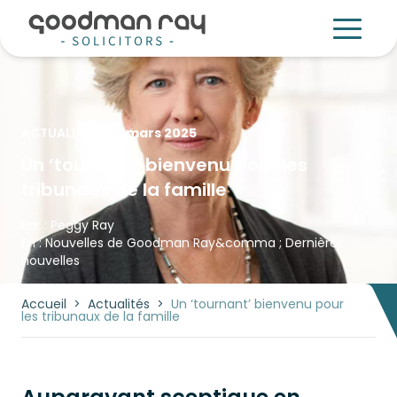
ACTUALITÉS
-
6 mars 2025
Un ‘tournant’ bienvenu pour les
tribunaux de la famille
Par :
Peggy Ray
En :
Nouvelles de Goodman Ray
&comma ;
Dernières
nouvelles
Accueil
>
Actualités
>
Un ‘tournant’ bienvenu pour
les tribunaux de la famille