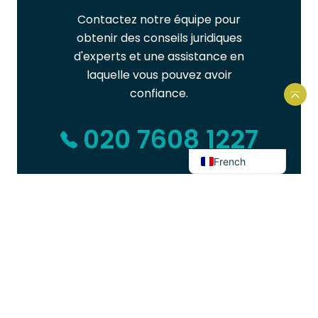
Contactez notre équipe pour
Spanish
obtenir des conseils juridiques
Urdu
d'experts et une assistance en
Hindi
laquelle vous pouvez avoir
Bengali
confiance.
Reto
Arabic
020 7608 1227
English
French
OU DEMANDER À ÊTRE RAPPELÉ
DERNIÈRES NOUVELLES