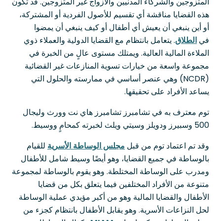
المتزوجين والشركاء المدنيين والأزواج غير المتزوجين. قد تكون
هذه القضايا مناقشة أي تقسيم للأصول الفردية أو المشتركة،
أو أين ينبغي أن يعيش أي أطفال أو كيف ينبغي أن يمضوا
في
الطلاق
. يتعامل بانتظام مع القضايا الدولية والعملاء ذوي
الملاءة المالية العالية. ويمتلك مستوى عالٍ من الخبرة في
مجموعة واسعة من خيارات تسوية المنازعات غير القضائية
(NCDR) وهي عنصر أساسي في ممارسته والحلول التي
يساعد الأفراد على تحقيقها.
توم معترف به في تشامبرز تشامبرز هاي نت وورث وليجال
500 وسبيرز ودويلز وسيتي ويلث لخبرته كمحامٍ ووسيط.
وقد تم اعتماد توم من قبل
مجلس الوساطة الأسرية
للقيام
بالوساطة في جميع القضايا، وهو أيضًا وسيط شامل للأطفال
ومدرب على الوساطة المختلطة. وهو يقوم بالوساطة لمجموعة
متنوعة من الأفراد المختلفين فيما يتعلق بكل من قضايا
الأطفال والقضايا المالية وهو من أكبر مؤيدي عملية الوساطة
لحل النزاعات الأسرية. وهو يقابل الأطفال بانتظام كجزء من