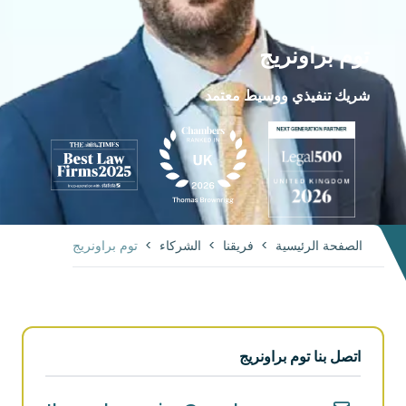
توم براونريج
شريك تنفيذي ووسيط معتمد
الصفحة الرئيسية
>
فريقنا
>
الشركاء
>
توم براونريج
اتصل بنا توم براونريج