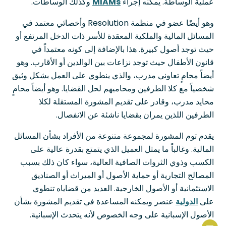
عملية الوساطة. يمكنه إجراء
MIAMs
وكذلك الوساطات.
وهو أيضًا عضو في منظمة Resolution وأخصائي معتمد في
المسائل المالية والملكية المعقدة للأسر ذات الدخل المرتفع أو
حيث توجد أصول كبيرة. هذا بالإضافة إلى كونه معتمداً في
قانون الأطفال حيث توجد نزاعات بين الوالدين أو الأقارب. وهو
أيضاً محامٍ تعاوني مدرب، والذي ينطوي على العمل بشكل وثيق
شخصياً مع كلا الطرفين ومحاميهم لحل القضايا. وهو أيضاً محامٍ
محايد مدرب، وقادر على تقديم المشورة المستقلة لكلا
الطرفين اللذين يمران بقضايا ناشئة عن الانفصال.
يقدم توم المشورة لمجموعة متنوعة من الأفراد بشأن المسائل
المالية. وغالباً ما يمثل العميل الذي يتمتع بقدرة عالية على
Portuguese
الكسب وذوي الثروات الصافية العالية، سواء كان ذلك بسبب
المصالح التجارية أو حماية الأصول أو الميراث أو الصناديق
French
الاستئمانية أو الأصول الخارجية. العديد من قضاياه تنطوي
Spanish
على
الدولية
عنصر ويمكنه المساعدة في تقديم المشورة بشأن
Urdu
الأصول الإسبانية على وجه الخصوص لأنه يتحدث الإسبانية.
Hindi