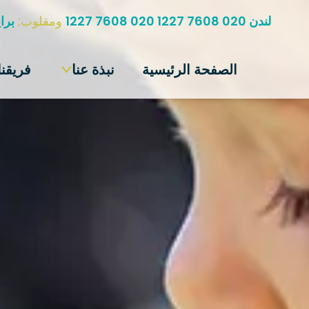
لندن 020 7608 1227 020 7608 1227
ومقلوب;
برايتون 273
الصفحة الرئيسية
نبذة عنا
فريقنا