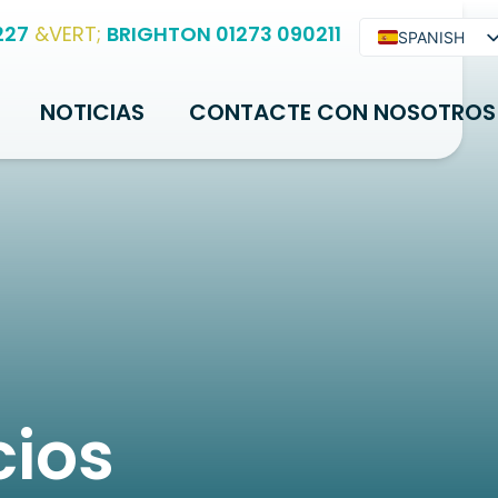
227
&VERT;
BRIGHTON 01273 090211
SPANISH
ENGLISH
NOTICIAS
CONTACTE CON NOSOTROS
ARABIC
BENGALI
HINDI
URDU
FRENCH
PORTUGUESE
cios