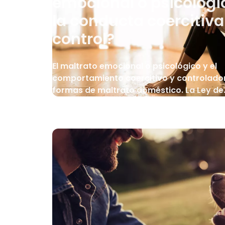
emocional o psicológi
la conducta coercitiva
control?
El maltrato emocional o psicológico y el
comportamiento coercitivo y controlado
formas de maltrato doméstico. La Ley de.