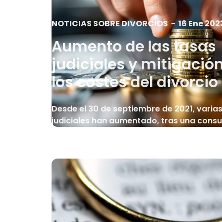
NOTICIAS SOBRE DIVORCIOS
-
16 Ene 202
Aumento de las tasas
judiciales y mitigació
los costes del divorcio
Desde el 30 de septiembre de 2021, varia
judiciales han aumentado, tras una consul