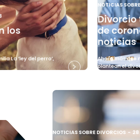
NOTICIAS SOBR
3
Divorcio
n los
de coron
noticias
ia La ‘ley del perro’,
Ahora más que 
plantean el divo
NOTICIAS SOBRE DIVORCIOS
-
28