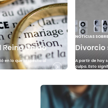
NOTICIAS SOBR
l Reino Unido
Divorcio 
bió en lo que respecta al
A partir de hoy s
culpa. Esto signif