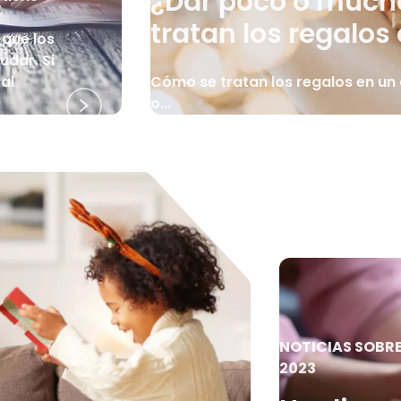
¿Dar poco o much
tratan los regalos
 que los
dar. Si
al
Cómo se tratan los regalos en un 
o...
NOTICIAS SOBR
2023