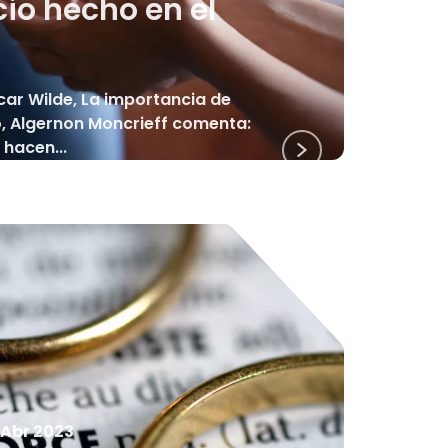
cio hecho en el
car Wilde, La importancia de
o, Algernon Moncrieff comenta:
 hacen...
 Abr 2023