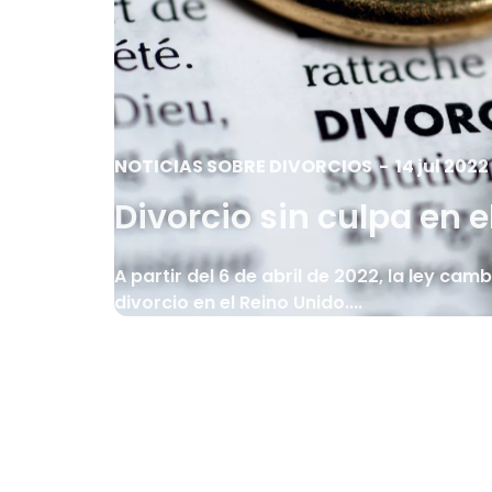
NOTICIAS SOBRE DIVORCIOS
-
14 jul 2022
Divorcio sin culpa en e
A partir del 6 de abril de 2022, la ley cam
divorcio en el Reino Unido....