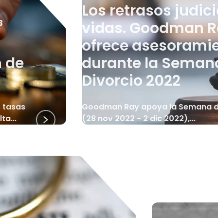
Los retrasos judic
3
vidas. Goodman 
ofrece asesoramie
n de
durante la Seman
Divorcio 2022
s tasas
Goodman Ray apoya la Semana del
ta...
(28 nov 2022 - 2 dic 2022),...