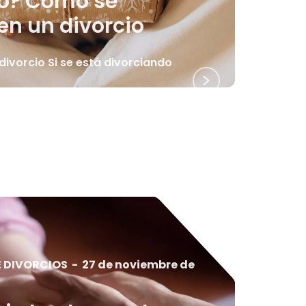
o? Cómo se
 en un divorcio
divorcio Si se está divorciando
E DIVORCIOS
-
27 de noviembre de