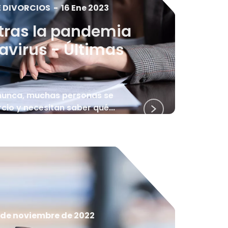
E DIVORCIOS
-
16 Ene 2023
 tras la pandemia
avirus - Últimas
nunca, muchas personas se
rcio y necesitan saber qué...
 de noviembre de 2022