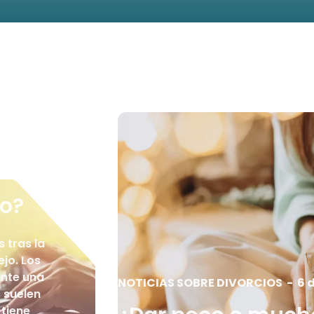
io?
 tras la
jo. Los
ante una
NOTICIAS SOBRE DIVORCIOS
-
6 
s suelen
 tiene