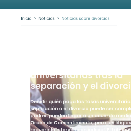
Inicio
>
Noticias
>
Noticias sobre divorcios
NIÑOS
-
Hace 29 2025
¿Quién paga las tasas
universitarias tras la
separación y el divorc
Decidir quién paga las tasas universitarias
separación o el divorcio puede ser comple
padres pueden llegar a un acuerdo medi
Orden de Consentimiento, pero los litigio
requerir la intervención judicial. El tribunal