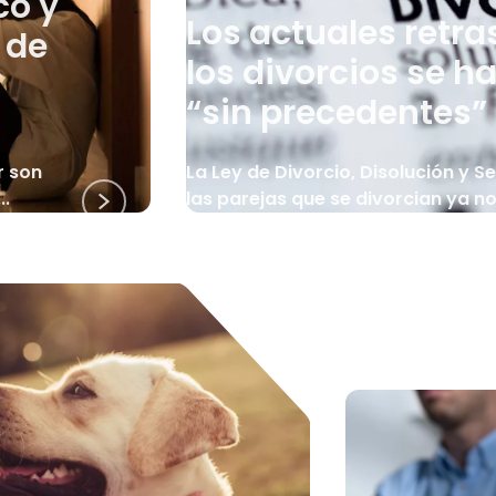
co y
Los actuales retra
 de
los divorcios se h
“sin precedentes”
r son
La Ley de Divorcio, Disolución y S
..
las parejas que se divorcian ya no