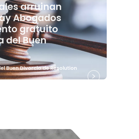
iales arruinan
Ray Abogados
nto gratuito
a del Buen
 Buen Divorcio de Resolution