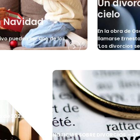
Un divor
cielo
n Navidad
En la obra de Os
ivo pueden ser uno de los
llamarse Ernest
‘Los divorcios se
o de 2023
NOTICIAS SOBRE DIVORCIOS
-
26