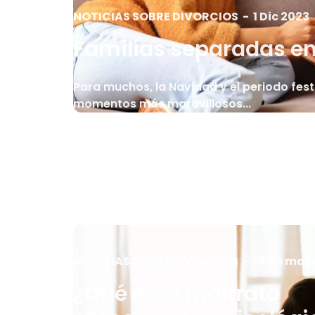
NOTICIAS SOBRE DIVORCIOS
-
1 Dic 2023
Familias separadas e
Para muchos, la Navidad y el periodo fest
momentos más maravillosos...
NOTICIAS SOBRE DIVORCIOS
-
18 de may
¿Qué es el maltrato