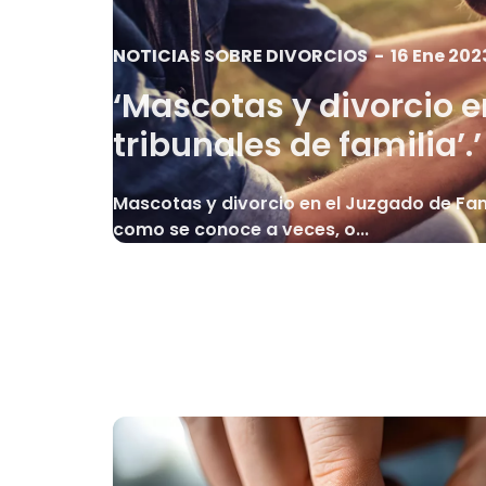
NOTICIAS SOBRE DIVORCIOS
-
16 Ene 202
‘Mascotas y divorcio e
tribunales de familia’.’
Mascotas y divorcio en el Juzgado de Famil
como se conoce a veces, o...