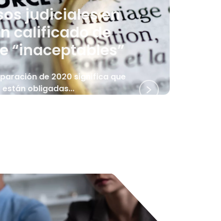
sos judiciales en
an calificado de
 e “inaceptables”
eparación de 2020 significa que
 están obligadas...