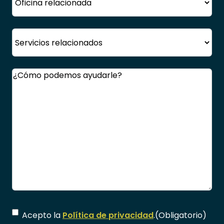
Servicio
Comentarios
(Obligatorio)
Consentimiento
(Obligatorio)
Acepto la
Política de privacidad
.
(Obligatorio)