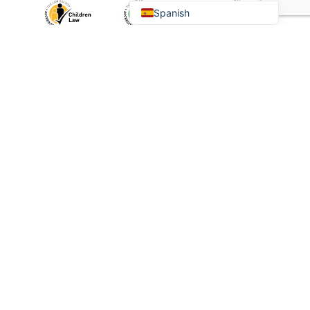
Spanish
Inicio
Quiénes somos
Nuestros servicios
Nuestro equipo
Últimas noticias
Pagar en línea
Contacte con nosotros