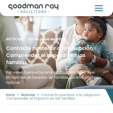
NOTICIAS
-
20 de junio de 2025
Contacto posterior a la adopción:
Comprender el impacto en las
familias
Por:
Helen Evennett
&comma;
Chantelle Poku-Kyei
En:
Noticias de Derecho de familia
&comma;
Últimas
noticias
Inicio
>
Noticias
>
Contacto posterior a la adopción:
Comprender el impacto en las familias