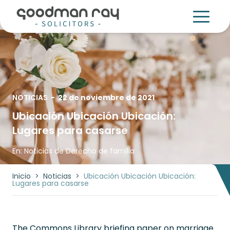
NOTICIAS
-
22 de noviembre de 2021
Ubicación Ubicación Ubicación:
Lugares para casarse
En:
Noticias de Derecho de familia
Inicio
>
Noticias
>
Ubicación Ubicación Ubicación:
Lugares para casarse
The Commons Library briefing paper on marriage