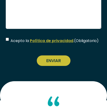
Consentimiento
(Obligatorio)
Acepto la
Política de privacidad
.
(Obligatorio)
CAPTCHA